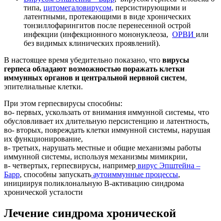
типа,
цитомегаловирусом,
персистирующими и
латентными, протекающими в виде хронических
тонзиллофарингитов после перенесенной острой
инфекции (инфекционного мононуклеоза,
ОРВИ
или
без видимых клинических проявлений).
В настоящее время убедительно показано, что
вирусы
герпеса обладают возможностью поражать клетки
иммунных органов и центральной нервной систем
,
эпителиальные клетки.
При этом герпесвирусы способны:
во- первых, ускользать от внимания иммунной системы, что
обусловливает их длительную персистенцию и латентность,
во- вторых, повреждать клетки иммунной системы, нарушая
их функционирование,
в- третьих, нарушать местные и общие механизмы работы
иммунной системы, используя механизмы мимикрии,
в- четвертых, герпесвирусы, например
вирус Эпштейна –
Барр
, способны запускать
аутоиммунные процессы
,
инициируя поликлональную В-активацию синдрома
хронической усталости
Лечение
синдрома хронической