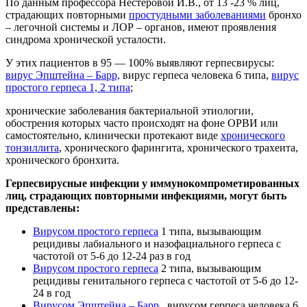
По данным профессора Нестеровой И.В., от 13 -23 % лиц,
страдающих повторными
простудными заболеваниями
бронхо
– легочной системы и ЛОР – органов, имеют проявления
синдрома хронической усталости.
У этих пациентов в 95 — 100% выявляют герпесвирусы:
вирус Эпштейна – Барр,
вирус герпеса человека 6 типа,
вирус
простого герпеса 1, 2 типа
;
хронические заболевания бактериальной этиологии,
обострения которых часто происходят на фоне ОРВИ или
самостоятельно, клинически протекают виде
хронического
тонзиллита
, хронического фарингита, хронического трахеита,
хронического бронхита.
Герпесвирусные инфекции у иммунокомпрометированных
лиц, страдающих повторными инфекциями, могут быть
представлены:
Вирусом простого герпеса
1 типа, вызывающим
рецидивы лабиального и назофациального герпеса с
частотой от 5-6 до 12-24 раз в год
Вирусом простого герпеса
2 типа, вызывающим
рецидивы генитального герпеса с частотой от 5-6 до 12-
24 в год
Вирусом Эпштейна – Барр
, вирусом герпеса человека 6