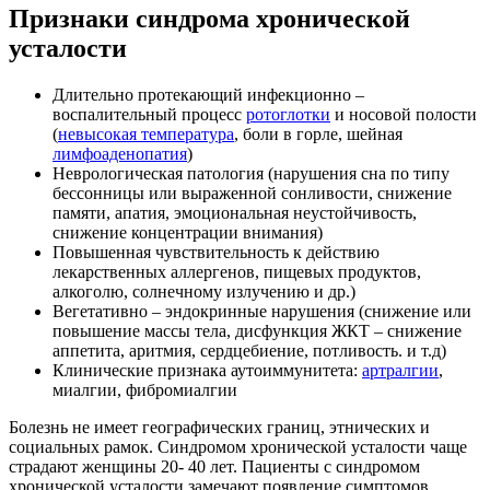
Признаки
синдрома хронической
усталости
Длительно протекающий инфекционно –
воспалительный процесс
ротоглотки
и носовой полости
(
невысокая температура
, боли в горле, шейная
лимфоаденопатия
)
Неврологическая патология (нарушения сна по типу
бессонницы или выраженной сонливости, снижение
памяти, апатия, эмоциональная неустойчивость,
снижение концентрации внимания)
Повышенная чувствительность к действию
лекарственных аллергенов, пищевых продуктов,
алкоголю, солнечному излучению и др.)
Вегетативно – эндокринные нарушения (снижение или
повышение массы тела, дисфункция ЖКТ – снижение
аппетита, аритмия, сердцебиение, потливость. и т.д)
Клинические признака аутоиммунитета:
артралгии
,
миалгии, фибромиалгии
Болезнь не имеет географических границ, этнических и
социальных рамок. Синдромом хронической усталости чаще
страдают женщины 20- 40 лет. Пациенты с синдромом
хронической усталости замечают появление симптомов