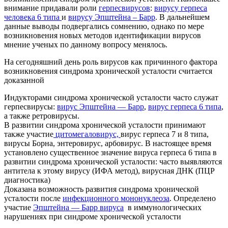
внимание придавали роли
герпесвирусов
:
вирусу герпеса
человека 6 типа
и
вирусу Эпштейна – Барр
. В дальнейшем
данные выводы подвергались сомнению, однако по мере
возникновения новых методов идентификации вирусов
мнение ученых по данному вопросу менялось.
На сегодняшний день роль вирусов как причинного фактора
возникновения синдрома хронической усталости считается
доказанной
Индукторами синдрома хронической усталости часто служат
герпесвирусы:
вирус Эпштейна — Барр
,
вирус герпеса 6 типа
,
а также ретровирусы.
В развитии синдрома хронической усталости принимают
также участие
цитомегаловирус,
вирус герпеса 7 и 8 типа,
вирусы Борна, энтеровирус, арбовирус. В настоящее время
установлено существенное значение вируса герпеса 6 типа в
развитии синдрома хронической усталости: часто выявляются
антитела к этому вирусу (ИФА метод), вирусная ДНК (ПЦР
диагностика)
Доказана возможность развития синдрома хронической
усталости после
инфекционного мононуклеоза
. Определено
участие
Эпштейна — Барр вируса
в иммунологических
нарушениях при синдроме хронической усталости