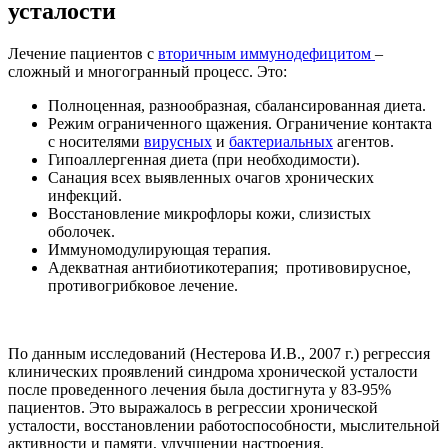
усталости
Лечение пациентов с
вторичным иммунодефицитом
–
сложный и многогранный процесс. Это:
Полноценная, разнообразная, сбалансированная диета.
Режим ограниченного щажения. Ограничение контакта
с носителями
вирусных
и
бактериальных
агентов.
Гипоаллергенная диета (при необходимости).
Санация всех выявленных очагов хронических
инфекций.
Восстановление микрофлоры кожи, слизистых
оболочек.
Иммуномодулирующая терапия.
Адекватная антибиотикотерапия; противовирусное,
противогрибковое лечение.
По данным исследований (Нестерова И.В., 2007 г.) регрессия
клинических проявлений синдрома хронической усталости
после проведенного лечения была достигнута у 83-95%
пациентов. Это выражалось в регрессии хронической
усталости, восстановлении работоспособности, мыслительной
активности и памяти, улучшении настроения.