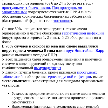
страдающих повторными (от 6 до 24 и более раз в год)
простудными заболеваниями.
Под простудными
заболеваниями
подразумеваются частые ОРВИ и/ или
обострения хронических бактериальных заболеваний
(бактериальный фарингит или
тонзиллит
).
Свыше 50% пациентов этой группы также имели
одновременно и частые обострения
герпетической инфекции
(вирус простого герпеса 1, 2 типа): 5-25 обострения в год и
более.
В
70% случаев в соскобе из зева или слюне выявлялся
вирус герпеса человека 6 типа или
вирус Эпштейна –Барр
(анализ выполнен методом ПЦР)
У всех пациентов были обнаружены изменения в иммунной
системе в виде нарушений по одному звену или
комбинированный
иммунодефицит
.
У данной группы больных, кроме признаков
простудных
заболеваний
и обострения
герпесвирусной инфекции
, имели
место
симптомы, характерные для синдрома хронической
усталости:
Усталость продолжительностью не менее шести месяцев
с ухудшением не менее пятьдесяти процентов прежнего
самочувствия
Выраженная физическая утомляемость с длительной