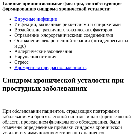
Главные причинозначимые факторы, способствующие
формированию синдрома хронической усталости:
Вирусные инфекции
Инфекции, вызванные риккетсиями и спирохетами
Воздействие различных токсических факторов
Отравление хлорорганическими соединениями
Осложнения лекарственной терапии (антидепрессанты
и др.)
Аллергические заболевания
Нарушения питания
Стресс
Врожденная предрасположенность
Синдром хронической усталости
при
простудных заболеваниях
При обследовании пациентов, страдающих повторными
заболеваниями бронхо-легоной системы и назофарингеальной
области, проведением физикального обследования, были
отмечены определенные признаки синдрома хронической
усталости у иммунокопрометированнх пациентов,