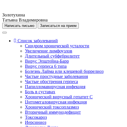
Золотухина
Татьяна Владимировна
Toggle
navigation
Список заболеваний
Синдром хронической усталости
Увеличение лимфоузлов
Длительный субфебрилитет
Вирус Эпштейна-Барр
Вирус герпеса 6 типа
Болезнь Лайма или клещевой боррелиоз
Частые простудные заболевания
Частые обострения герпеса
Папилломавирусная инфекция
Боль в суставах
Хронический вирусный гепатит С
Цитомегаловирусная инфекция
Хронический токсоплазмоз
Вторичный иммунодефицит
Токсокароз
Иерсиниоз