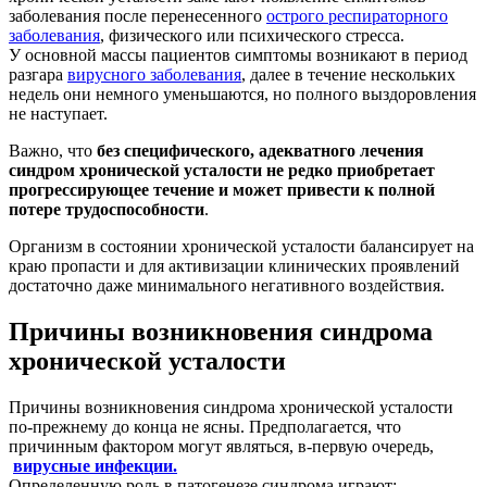
заболевания после перенесенного
острого респираторного
заболевания
, физического или психического стресса.
У основной массы пациентов симптомы возникают в период
разгара
вирусного заболевания
, далее в течение нескольких
недель они немного уменьшаются, но полного выздоровления
не наступает.
Важно, что
без специфического, адекватного лечения
синдром хронической усталости не редко приобретает
прогрессирующее течение и может привести к полной
потере трудоспособности
.
Организм в состоянии хронической усталости балансирует на
краю пропасти и для активизации клинических проявлений
достаточно даже минимального негативного воздействия.
Причины возникновения
синдрома
хронической усталости
Причины возникновения синдрома хронической усталости
по-прежнему до конца не ясны. Предполагается, что
причинным фактором могут являться, в-первую очередь,
вирусные инфекции.
Определенную роль в патогенезе синдрома играют: