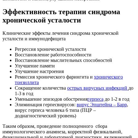
Эффективность терапии
синдрома
хронической усталости
Клинические эффекты лечения синдрома хронической
усталости и иммунодефицита
Регрессия хронической усталости
Восстановление работоспособности
Восстановление мыслительных способностей
Улучшение памяти
Улучшение настроения
Ремиссия хронического фарингита и
хронического
тонзиллита
Сокращение количества
острых вирусных инфекций
до
1-3 в год
Уменьшение эпизодов обострения
герпеса
до 1-2 в год
Элиминация герпесвирусов:
вирус Эпштейна – Барр
,
вирус герпеса человека 6 типа (ПЦР –
додиагностический уровень)
Таким образом, проведение полноценного сбора
иммунологического анамнеза, корректной физикальной,
функциональной и лабораторной диагностики, включающей